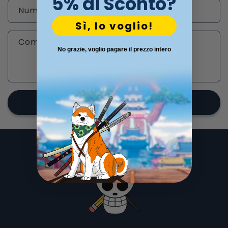
5% di Sconto?
o
Numero di telefono
d
Sì, lo voglio!
i
Commenta
c
No grazie, voglio pagare il prezzo intero
o
n
t
a
Invia
t
t
o