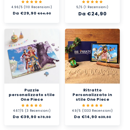
4.96/5 (110 Recensioni)
5/5 (1 Recensioni)
Prezzo
Da €29,90
Prezzo
Prezzo
Da €24,90
€64,90
di
scontato
di
listino
listino
Puzzle
Ritratto
personalizzato stile
Personalizzato in
One Piece
stile One Piece
4.67/5 (3 Recensioni)
4.9/5 (1333 Recensioni)
Prezzo
Da €39,90
Prezzo
Prezzo
Da €14,90
Prezzo
€79,90
€39,90
di
scontato
di
scontato
listino
listino