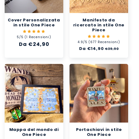
Cover Personalizzata
Manifesto da
in stile One Piece
ricercato in stile One
Piece
5/5 (1 Recensioni)
4.9/5 (677 Recensioni)
Prezzo
Da €24,90
Prezzo
Da €14,90
Prezzo
€39,90
di
di
scontato
listino
listino
Mappa del mondo di
Portachiavi in stile
One Piece
One Piece