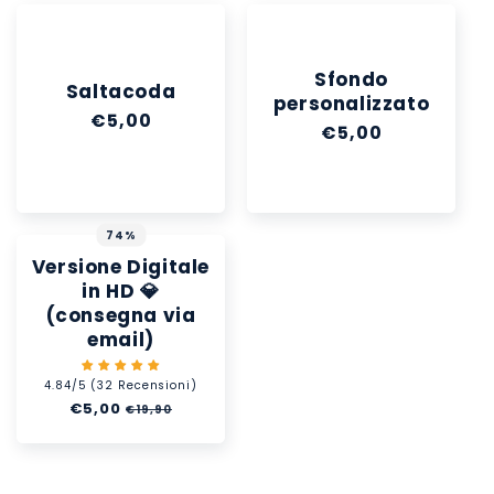
Sfondo
Saltacoda
personalizzato
Prezzo
€5,00
Prezzo
€5,00
di
di
listino
listino
74%
Versione Digitale
in HD 💎
(consegna via
email)
4.84/5 (32 Recensioni)
Prezzo
€5,00
Prezzo
€19,90
di
scontato
listino