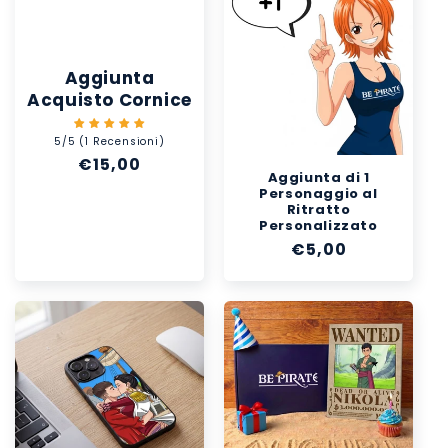
Aggiunta
Acquisto Cornice
5/5 (1 Recensioni)
Prezzo
€15,00
Aggiunta di 1
di
Personaggio al
listino
Ritratto
Personalizzato
Prezzo
€5,00
di
listino