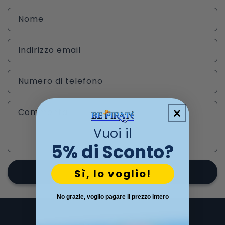
M
Nome
o
d
Indirizzo email
u
l
o
Numero di telefono
d
i
Commenta
c
o
Vuoi il
n
5% di Sconto?
t
a
Invia
Sì, lo voglio!
t
t
No grazie, voglio pagare il prezzo intero
o