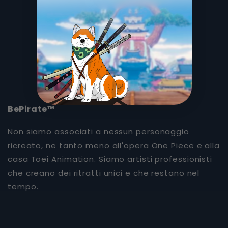
BePirate™
Non siamo associati a nessun personaggio
ricreato, ne tanto meno all'opera One Piece e alla
casa Toei Animation. Siamo artisti professionisti
che creano dei ritratti unici e che restano nel
tempo.